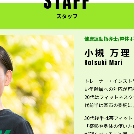
STAFF
スタッフ
健康運動指導士/整体
小槻 万理
Kotsuki Mari
トレーナー・インスト
い年齢層への対応が可
20代はフィットネス
代前半は某市の委託に
30代後半は某フィッ
「姿勢や身体の使い方